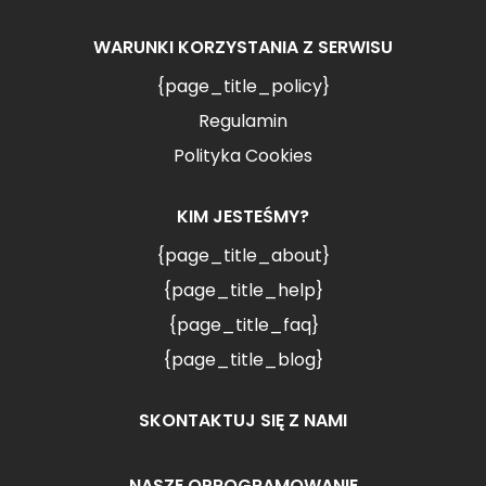
WARUNKI KORZYSTANIA Z SERWISU
{page_title_policy}
Regulamin
Polityka Cookies
KIM JESTEŚMY?
{page_title_about}
{page_title_help}
{page_title_faq}
{page_title_blog}
SKONTAKTUJ SIĘ Z NAMI
NASZE OPROGRAMOWANIE