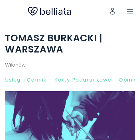
TOMASZ BURKACKI |
WARSZAWA
Wilanów
Usługi i Cennik
Karty Podarunkowe
Opinie 