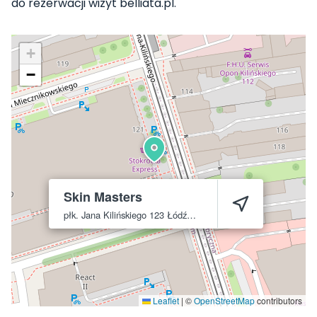
do rezerwacji wizyt belliata.pl.
+
−
Skin Masters
płk. Jana Kilińskiego 123
Łódź
90-049
Leaflet
|
©
OpenStreetMap
contributors