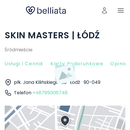
SKIN MASTERS | ŁÓDŹ
Śródmieście
Usługi i Cennik
Karty Podarunkowe
Opinie 
płk. Jana Kilińskiego 123
Łódź
90-049
Telefon
+48795006748