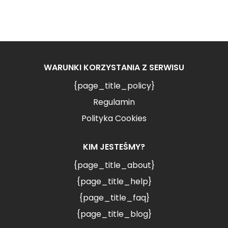
WARUNKI KORZYSTANIA Z SERWISU
{page_title_policy}
Regulamin
Polityka Cookies
KIM JESTEŚMY?
{page_title_about}
{page_title_help}
{page_title_faq}
{page_title_blog}