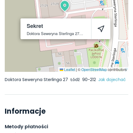
Sekret
Doktora Seweryna Sterlinga 27
Łódź
90-212
Leaflet
|
©
OpenStreetMap
contributors
Doktora Seweryna Sterlinga 27
Łódź
90-212
Jak dojechać
Informacje
Metody płatności