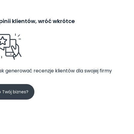
inii klientów, wróć wkrótce
jak generować recenzje klientów dla swojej firmy
o Twój biznes?