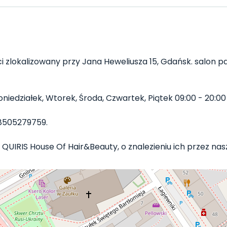
 zlokalizowany przy Jana Heweliusza 15, Gdańsk. salon pa
edziałek, Wtorek, Środa, Czwartek, Piątek 09:00 - 20:00 i
8505279759.
 QUIRIS House Of Hair&Beauty, o znalezieniu ich przez nasz