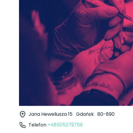
Jana Heweliusza 15
Gdańsk
80-890
Telefon
+48505279759