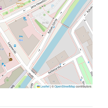
Leaflet
|
©
OpenStreetMap
contributors