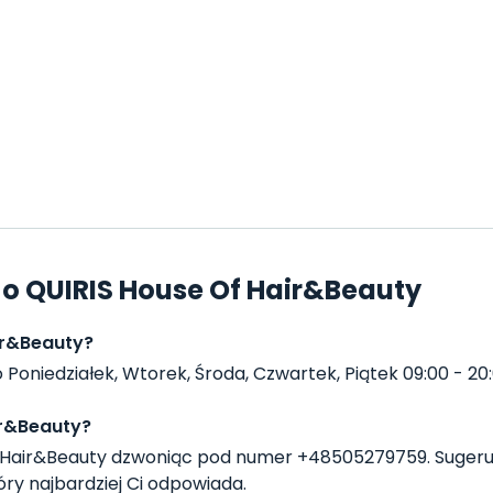
o QUIRIS House Of Hair&Beauty
ir&Beauty?
oniedziałek, Wtorek, Środa, Czwartek, Piątek 09:00 - 20:0
ir&Beauty?
 Hair&Beauty dzwoniąc pod numer +48505279759. Sugeru
ry najbardziej Ci odpowiada.