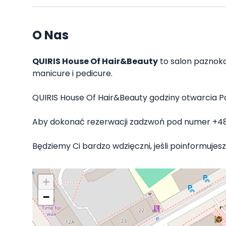
O Nas
QUIRIS House Of Hair&Beauty
to salon paznokci
manicure i pedicure.
QUIRIS House Of Hair&Beauty godziny otwarcia Poni
Aby dokonać rezerwacji zadzwoń pod numer +4
Będziemy Ci bardzo wdzięczni, jeśli poinformujesz
+
−