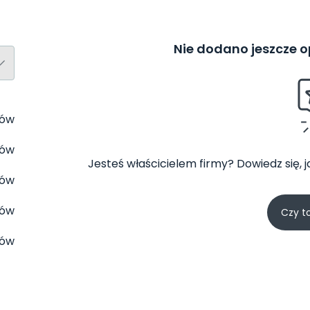
Nie dodano jeszcze op
tów
tów
Jesteś właścicielem firmy? Dowiedz się, 
tów
tów
Czy t
tów