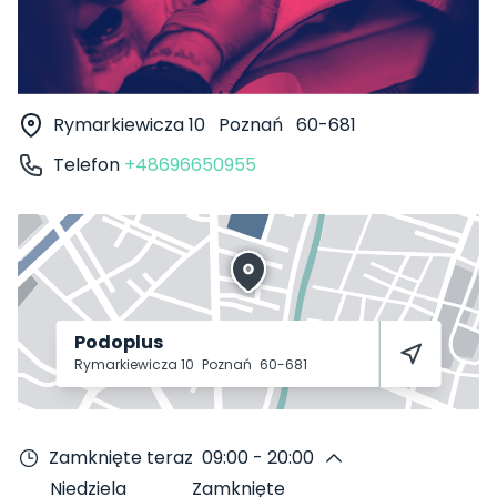
Rymarkiewicza 10
Poznań
60-681
Telefon
+48696650955
Podoplus
Rymarkiewicza 10
Poznań
60-681
Zamknięte teraz
09:00 - 20:00
Niedziela
Zamknięte