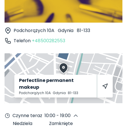
Podchorążych 10A
Gdynia
81-133
Telefon
+48500282553
Perfectline permanent
makeup
Podchorążych 10A
Gdynia
81-133
Czynne teraz
10:00 - 19:00
Niedziela
Zamknięte