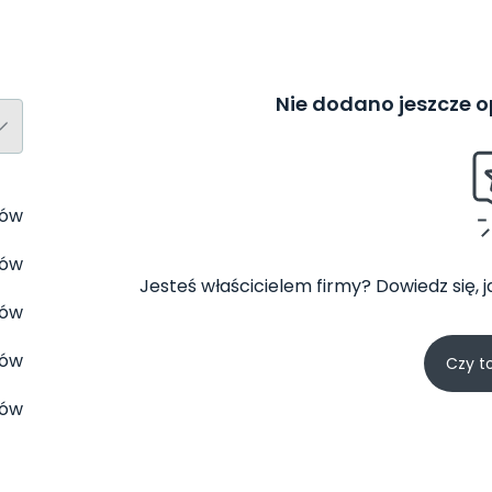
Nie dodano jeszcze op
tów
tów
Jesteś właścicielem firmy? Dowiedz się, 
tów
tów
Czy t
tów