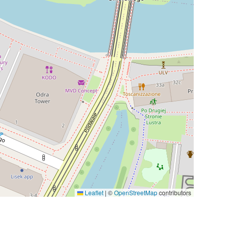
Leaflet
|
©
OpenStreetMap
contributors