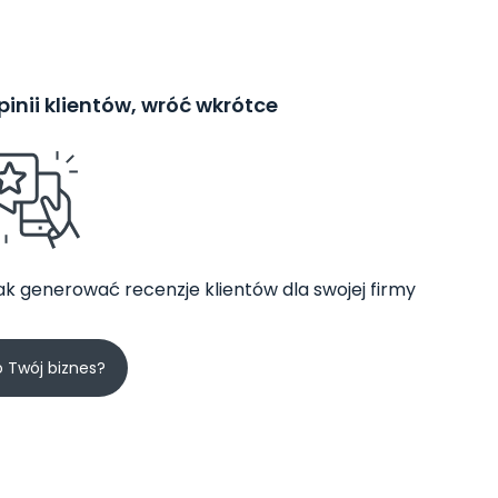
inii klientów, wróć wkrótce
jak generować recenzje klientów dla swojej firmy
o Twój biznes?