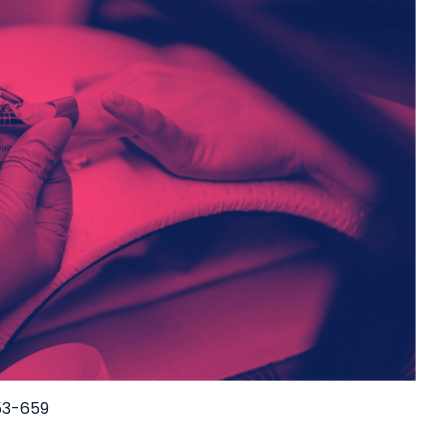
53-659