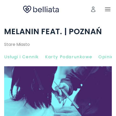
MELANIN FEAT. | POZNAŃ
Stare Miasto
Usługi i Cennik
Karty Podarunkowe
Opinie 