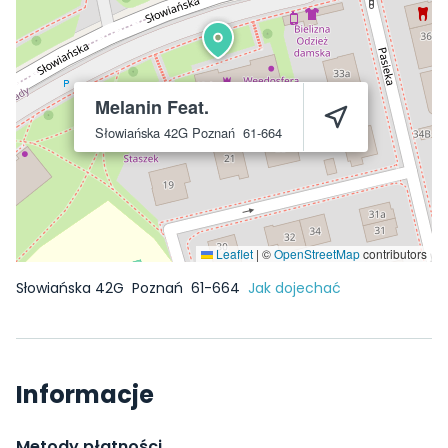
Melanin Feat.
Słowiańska 42G
Poznań
61-664
Leaflet
|
©
OpenStreetMap
contributors
Słowiańska 42G
Poznań
61-664
Jak dojechać
Informacje
Metody płatności