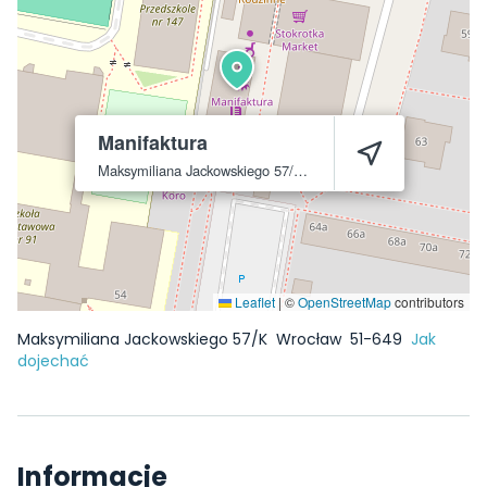
Manifaktura
Maksymiliana Jackowskiego 57/K
Wrocław
51-649
Leaflet
|
©
OpenStreetMap
contributors
Maksymiliana Jackowskiego 57/K
Wrocław
51-649
Jak
dojechać
Informacje