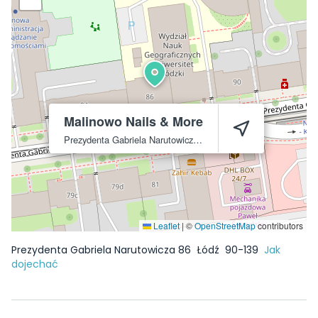
Malinowo Nails & More
Prezydenta Gabriela Narutowicza 86
Łódź
90-139
Leaflet
|
©
OpenStreetMap
contributors
Prezydenta Gabriela Narutowicza 86
Łódź
90-139
Jak
dojechać