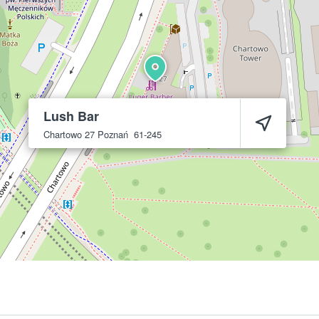
Lush Bar
Chartowo 27
Poznań
61-245