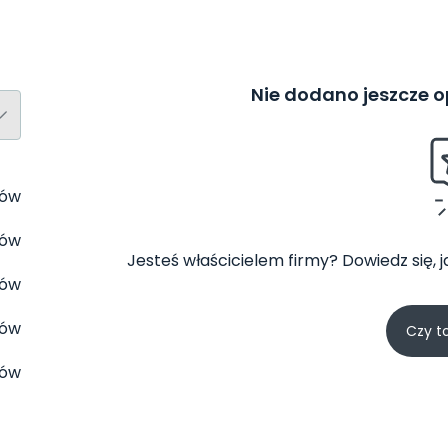
Nie dodano jeszcze op
tów
tów
Jesteś właścicielem firmy? Dowiedz się, 
tów
tów
Czy t
tów