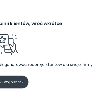
inii klientów, wróć wkrótce
jak generować recenzje klientów dla swojej firmy
o Twój biznes?