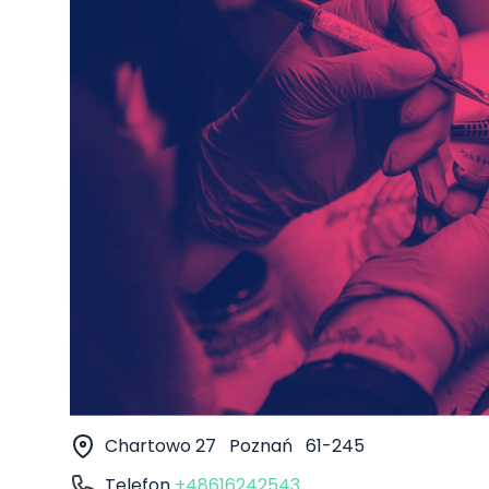
Chartowo 27
Poznań
61-245
Telefon
+48616242543