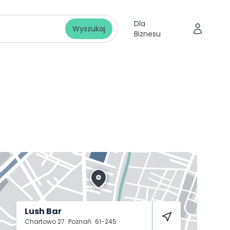
Dla
Wyszukaj
Biznesu
Lush Bar
Chartowo 27
Poznań
61-245