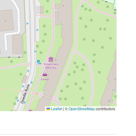
Leaflet
|
©
OpenStreetMap
contributors