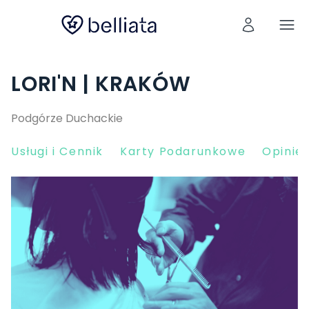
LORI'N | KRAKÓW
Podgórze Duchackie
Usługi i Cennik
Karty Podarunkowe
Opinie 