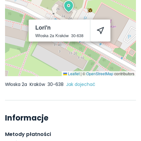
Lori'n
Włoska 2a
Kraków
30-638
Leaflet
|
©
OpenStreetMap
contributors
Włoska 2a
Kraków
30-638
Jak dojechać
Informacje
Metody płatności