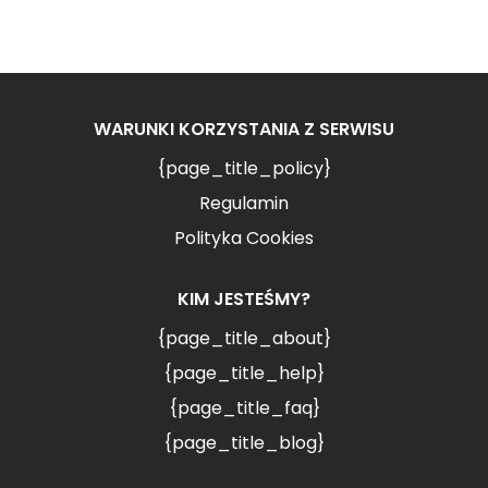
WARUNKI KORZYSTANIA Z SERWISU
{page_title_policy}
Regulamin
Polityka Cookies
KIM JESTEŚMY?
{page_title_about}
{page_title_help}
{page_title_faq}
{page_title_blog}