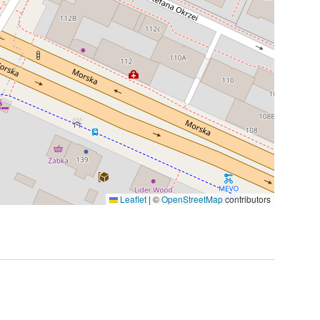
Leaflet
|
©
OpenStreetMap
contributors