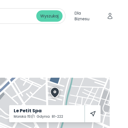
Dla
Wyszukaj
Biznesu
Le Petit Spa
Morska 151/1
Gdynia
81-222