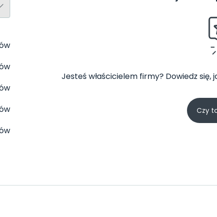
tów
tów
Jesteś właścicielem firmy? Dowiedz się, 
tów
tów
Czy t
tów