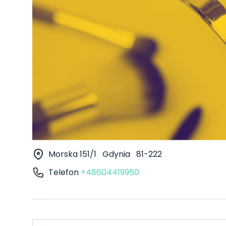
Morska 151/1
Gdynia
81-222
Telefon
+48604419950