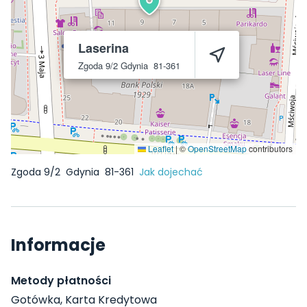
Laserina
Zgoda 9/2
Gdynia
81-361
Leaflet
|
©
OpenStreetMap
contributors
Zgoda 9/2
Gdynia
81-361
Jak dojechać
Informacje
Metody płatności
Gotówka, Karta Kredytowa