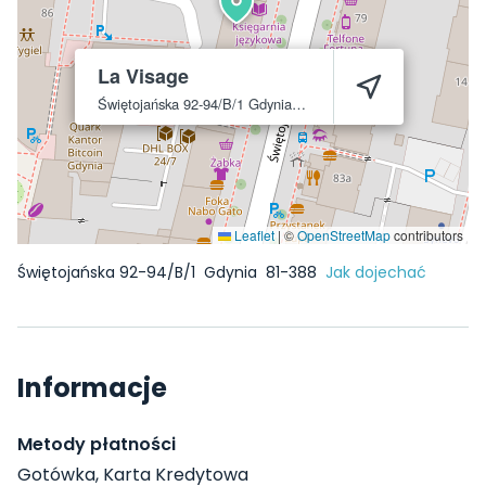
La Visage
Świętojańska 92-94/B/1
Gdynia
81-388
Leaflet
|
©
OpenStreetMap
contributors
Świętojańska 92-94/B/1
Gdynia
81-388
Jak dojechać
Informacje
Metody płatności
Gotówka, Karta Kredytowa