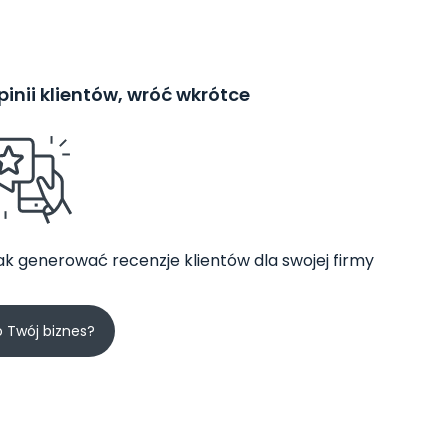
inii klientów, wróć wkrótce
jak generować recenzje klientów dla swojej firmy
o Twój biznes?