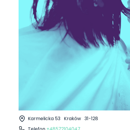
Karmelicka 53
Kraków
31-128
Telefon
+48572104047