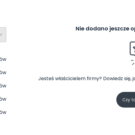
Nie dodano jeszcze op
tów
tów
Jesteś właścicielem firmy? Dowiedz się, 
tów
tów
Czy t
tów