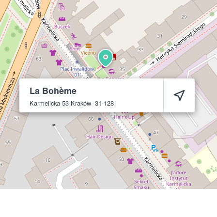
La Bohème
Karmelicka 53
Kraków
31-128