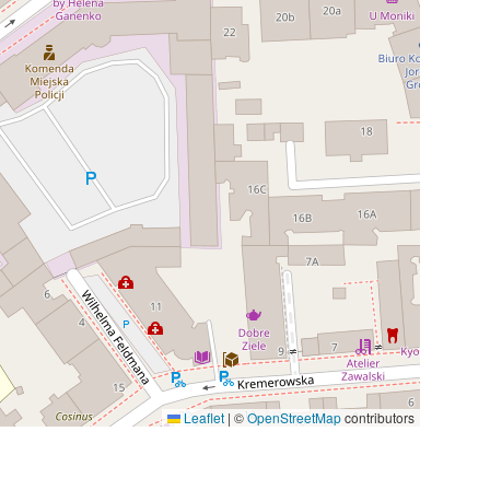
Leaflet
|
©
OpenStreetMap
contributors