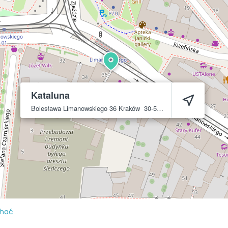
Kataluna
Bolesława Limanowskiego 36
Kraków
30-551
chać