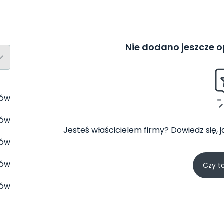
Nie dodano jeszcze op
tów
tów
Jesteś właścicielem firmy? Dowiedz się, 
tów
tów
Czy t
tów