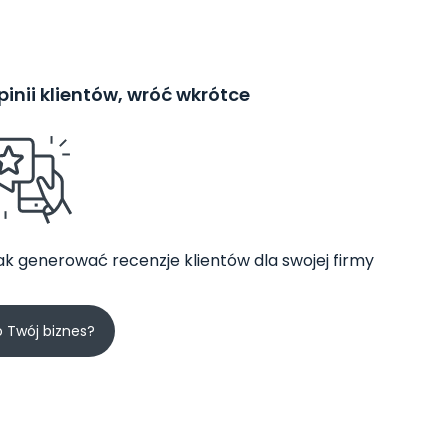
inii klientów, wróć wkrótce
jak generować recenzje klientów dla swojej firmy
o Twój biznes?