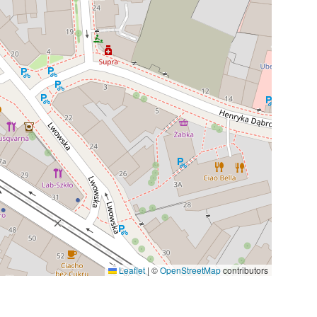
Leaflet
|
©
OpenStreetMap
contributors