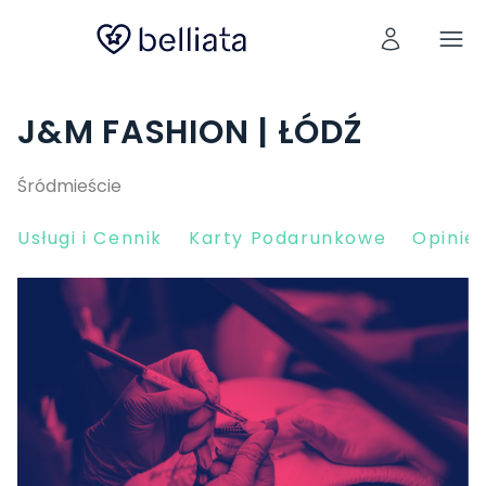
J&M FASHION | ŁÓDŹ
Śródmieście
Usługi i Cennik
Karty Podarunkowe
Opinie 