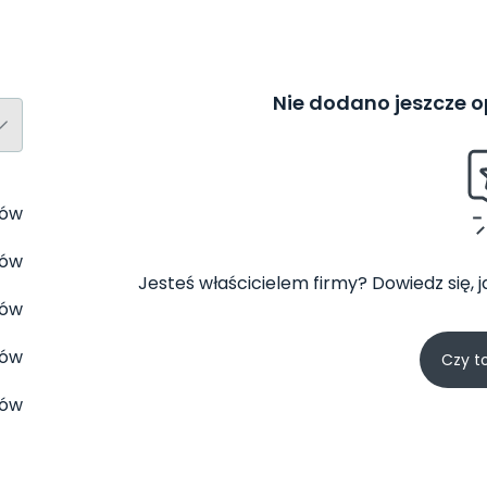
Nie dodano jeszcze op
tów
tów
Jesteś właścicielem firmy? Dowiedz się, 
tów
tów
Czy t
tów