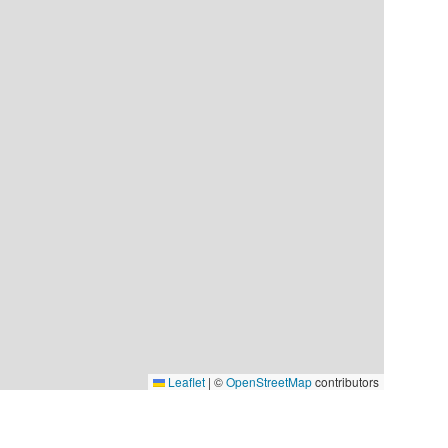
Leaflet
|
©
OpenStreetMap
contributors