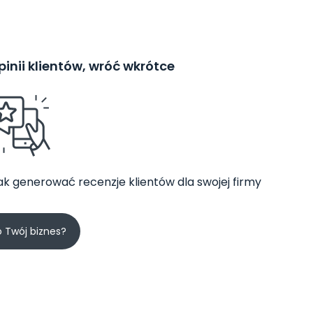
inii klientów, wróć wkrótce
jak generować recenzje klientów dla swojej firmy
o Twój biznes?