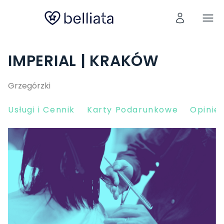
IMPERIAL | KRAKÓW
Grzegórzki
Usługi i Cennik
Karty Podarunkowe
Opinie 