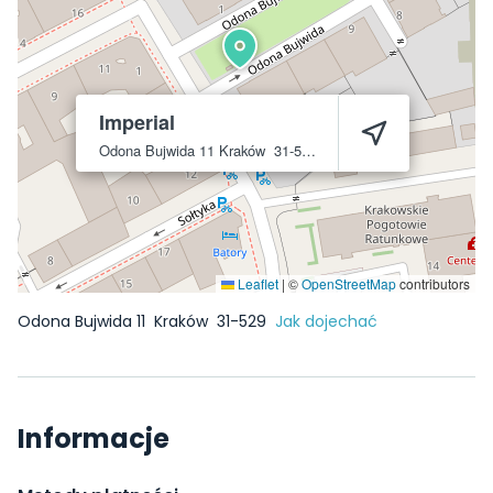
Imperial
Odona Bujwida 11
Kraków
31-529
Leaflet
|
©
OpenStreetMap
contributors
Odona Bujwida 11
Kraków
31-529
Jak dojechać
Informacje