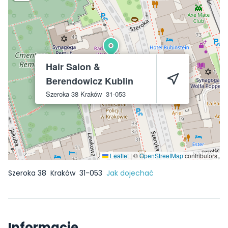
Hair Salon &
Berendowicz Kublin
Szeroka 38
Kraków
31-053
Leaflet
|
©
OpenStreetMap
contributors
Szeroka 38
Kraków
31-053
Jak dojechać
Informacje