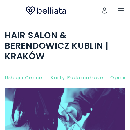
HAIR SALON &
BERENDOWICZ KUBLIN |
KRAKÓW
Usługi i Cennik
Karty Podarunkowe
Opinie 