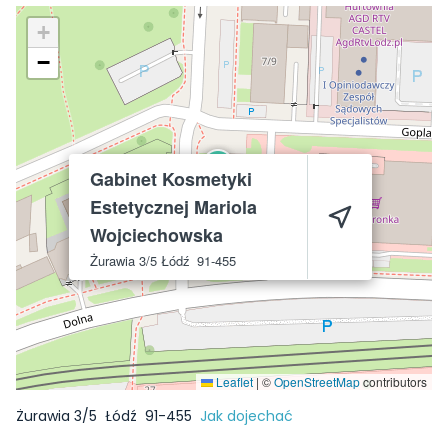
+
−
Gabinet Kosmetyki
Estetycznej Mariola
Wojciechowska
Żurawia 3/5
Łódź
91-455
Leaflet
|
©
OpenStreetMap
contributors
Żurawia 3/5
Łódź
91-455
Jak dojechać