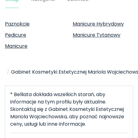
Paznokcie
Manicure Hybrydowy
Pedicure
Manicure Tytanowy
Manicure
Strona Główna
Salon Paznokci
Łódź
/
/
/
Gabinet Kosmetyki Estetycznej Mariola Wojciechow
* Belliata dokłada wszelkich starań, aby
informacje na tym profilu były aktualne.
Skontaktuj się z Gabinet Kosmetyki Estetycznej
Mariola Wojciechowska, aby poznać najnowsze
ceny, usługi lub inne informacje.