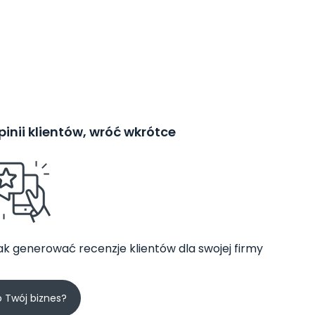
inii klientów, wróć wkrótce
jak generować recenzje klientów dla swojej firmy
o Twój biznes?