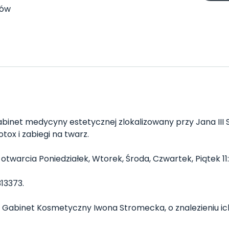
tów
binet medycyny estetycznej zlokalizowany przy Jana III 
tox i zabiegi na twarz.
rcia Poniedziałek, Wtorek, Środa, Czwartek, Piątek 11:00
13373.
sz Gabinet Kosmetyczny Iwona Stromecka, o znalezieniu ic