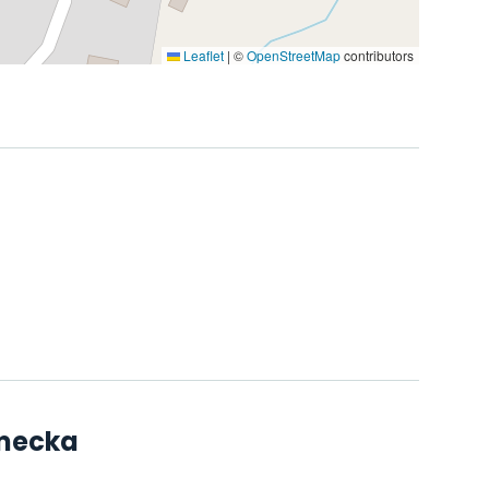
Leaflet
|
©
OpenStreetMap
contributors
omecka