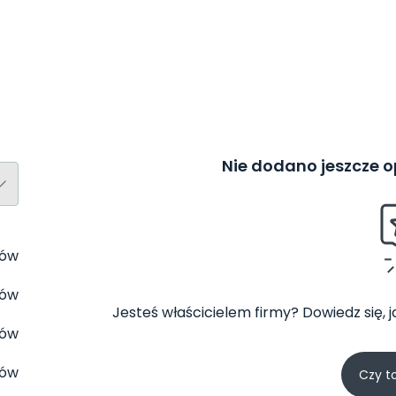
Nie dodano jeszcze op
tów
tów
Jesteś właścicielem firmy? Dowiedz się, 
tów
tów
Czy t