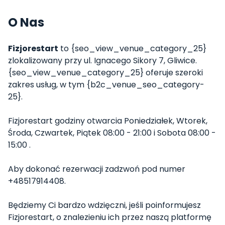
O Nas
Fizjorestart
to {seo_view_venue_category_25}
zlokalizowany przy ul. Ignacego Sikory 7, Gliwice.
{seo_view_venue_category_25} oferuje szeroki
zakres usług, w tym {b2c_venue_seo_category-
25}.
Fizjorestart godziny otwarcia Poniedziałek, Wtorek,
Środa, Czwartek, Piątek 08:00 - 21:00 i Sobota 08:00 -
15:00 .
Aby dokonać rezerwacji zadzwoń pod numer
+48517914408.
Będziemy Ci bardzo wdzięczni, jeśli poinformujesz
Fizjorestart, o znalezieniu ich przez naszą platformę