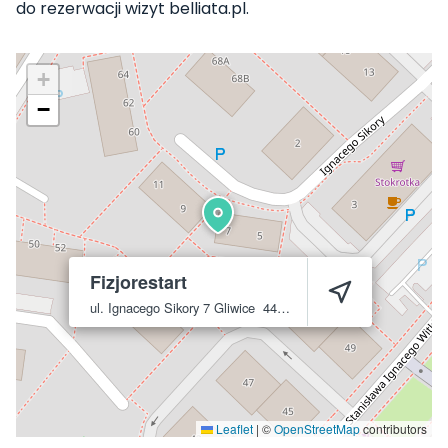
do rezerwacji wizyt belliata.pl.
+
−
Fizjorestart
ul. Ignacego Sikory 7
Gliwice
44-100
Leaflet
|
©
OpenStreetMap
contributors