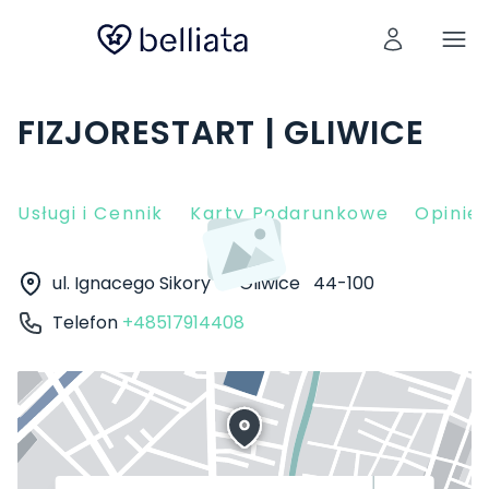
FIZJORESTART | GLIWICE
Usługi i Cennik
Karty Podarunkowe
Opinie 
ul. Ignacego Sikory 7
Gliwice
44-100
Telefon
+48517914408