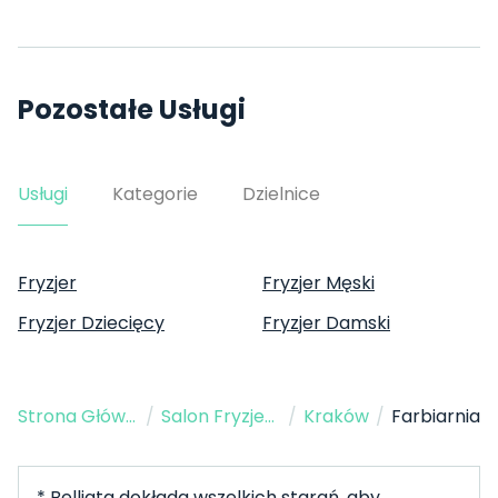
Pozostałe Usługi
Usługi
Kategorie
Dzielnice
Fryzjer
Fryzjer Męski
Fryzjer Dziecięcy
Fryzjer Damski
Strona Główna
/
Salon Fryzjerski
/
Kraków
/
Farbiarnia
* Belliata dokłada wszelkich starań, aby