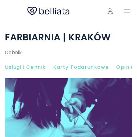
FARBIARNIA | KRAKÓW
Dębniki
Usługi i Cennik
Karty Podarunkowe
Opinie 