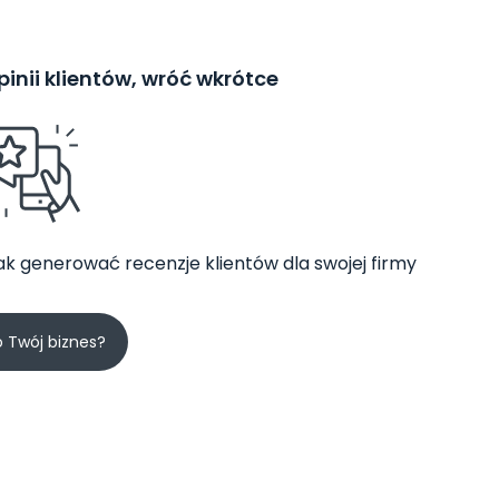
inii klientów, wróć wkrótce
jak generować recenzje klientów dla swojej firmy
o Twój biznes?