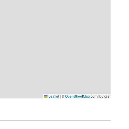
Leaflet
|
©
OpenStreetMap
contributors