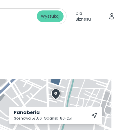
Dla
Wyszukaj
Biznesu
Fanaberia
Sosnowa 5/LU6
Gdańsk
80-251