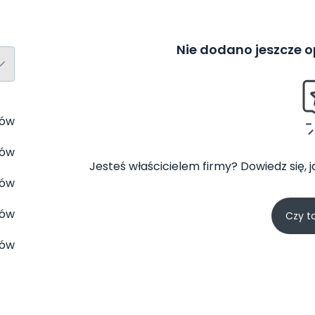
Nie dodano jeszcze op
tów
tów
Jesteś właścicielem firmy? Dowiedz się, 
tów
tów
Czy t
tów