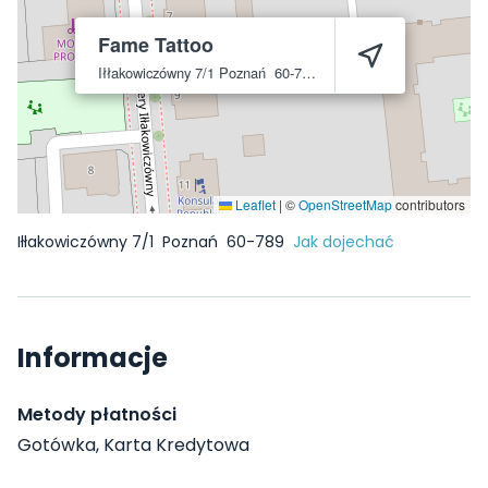
Fame Tattoo
Iłłakowiczówny 7/1
Poznań
60-789
Leaflet
|
©
OpenStreetMap
contributors
Iłłakowiczówny 7/1
Poznań
60-789
Jak dojechać
Informacje
Metody płatności
Gotówka, Karta Kredytowa