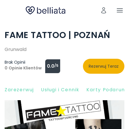
FAME TATTOO | POZNAŃ
Grunwald
Brak Opinii
0.0
/5
Rezerwuj Teraz
0
Opinie Klientów
Zarezerwuj
Usługi i Cennik
Karty Podarun