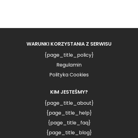
WARUNKI KORZYSTANIA Z SERWISU
{page_title_policy}
Regulamin
Polityka Cookies
KIM JESTEŚMY?
{page_title_about}
{page_title_help}
{page_title_faq}
{page_title_blog}