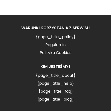
WARUNKI KORZYSTANIA Z SERWISU
{page_title_policy}
Regulamin
Polityka Cookies
KIM JESTEŚMY?
{page_title_about}
{page_title_help}
{page_title_faq}
{page_title_blog}