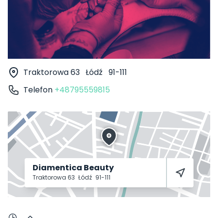
Traktorowa 63
Łódź
91-111
Telefon
+48795559815
Diamentica Beauty
Traktorowa 63
Łódź
91-111