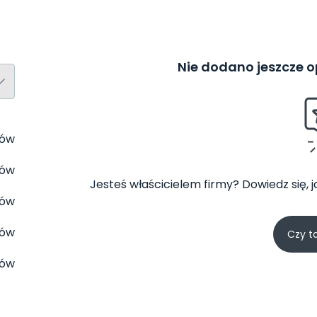
Nie dodano jeszcze op
tów
tów
Jesteś właścicielem firmy? Dowiedz się, 
tów
tów
Czy t
tów