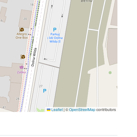
Leaflet
|
©
OpenStreetMap
contributors