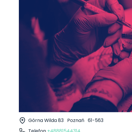
Górna Wilda 83
Poznań
61-563
Telefon
+48881544314