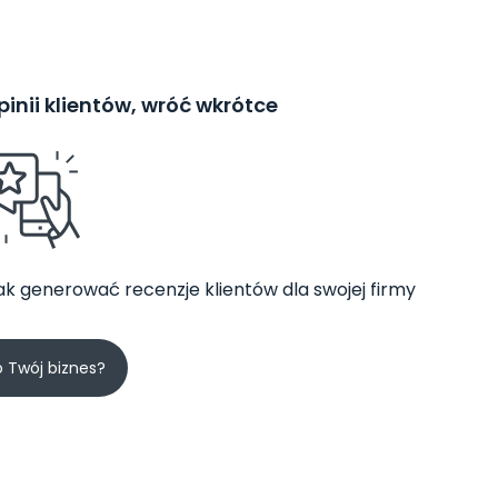
inii klientów, wróć wkrótce
jak generować recenzje klientów dla swojej firmy
o Twój biznes?