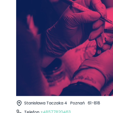
Stanisława Taczaka 4
Poznań
61-818
Telefon
+48577820463