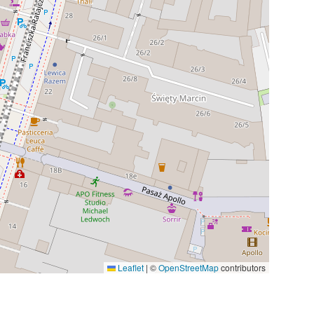
Leaflet
|
©
OpenStreetMap
contributors