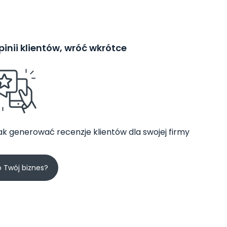
inii klientów, wróć wkrótce
jak generować recenzje klientów dla swojej firmy
o Twój biznes?