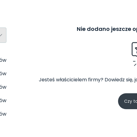
Nie dodano jeszcze op
tów
tów
Jesteś właścicielem firmy? Dowiedz się, 
tów
tów
Czy t
tów