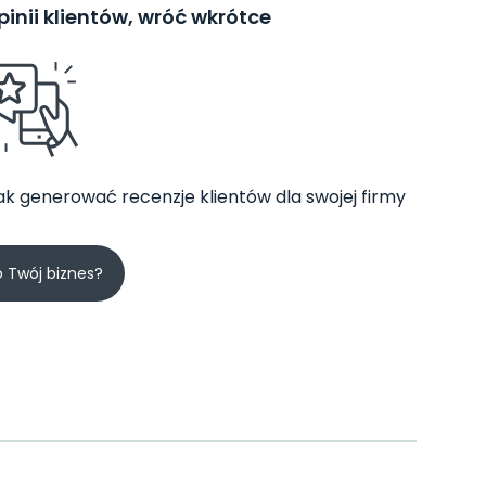
inii klientów, wróć wkrótce
jak generować recenzje klientów dla swojej firmy
o Twój biznes?