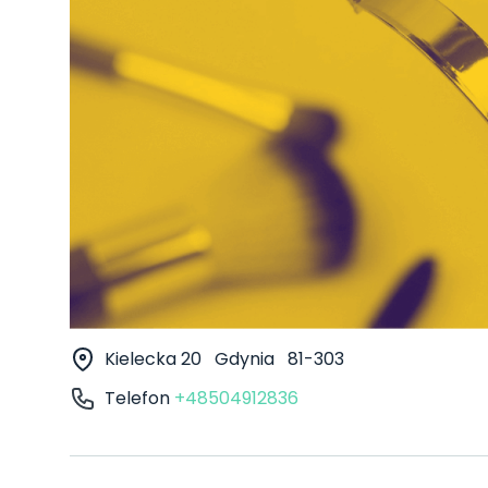
Kielecka 20
Gdynia
81-303
Telefon
+48504912836