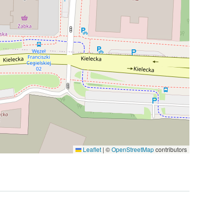
Leaflet
|
©
OpenStreetMap
contributors