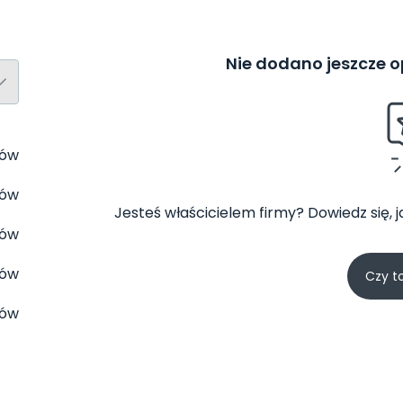
Nie dodano jeszcze op
tów
tów
Jesteś właścicielem firmy? Dowiedz się, 
tów
tów
Czy t
tów