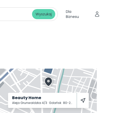
Dla
Wyszukaj
Biznesu
Beauty Home
Aleja Grunwaldzka 4/3
Gdańsk
80-236