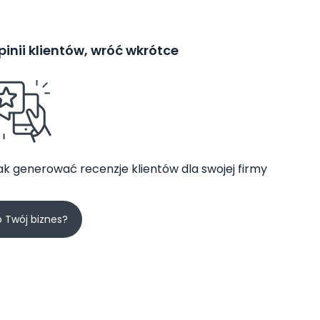
inii klientów, wróć wkrótce
jak generować recenzje klientów dla swojej firmy
o Twój biznes?