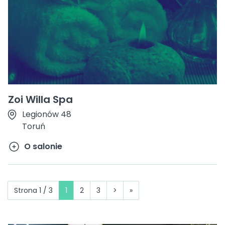
Zoi Willa Spa
Legionów 48
Toruń
O salonie
Strona 1 / 3
1
2
3
>
»