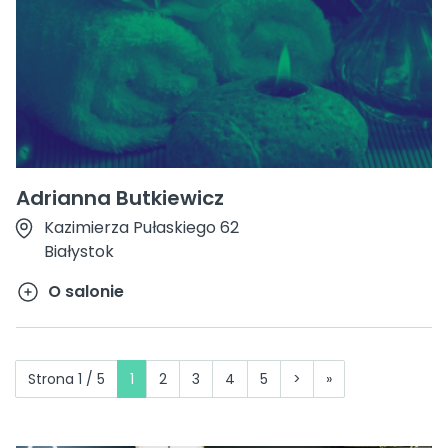
Adrianna Butkiewicz
Kazimierza Pułaskiego 62
Białystok
O salonie
Strona 1 / 5
1
2
3
4
5
>
»