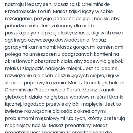
nastroju i lepszy sen. Masaż tajsk Chełmińskie
Przedmieście Toruń: Masaż tajski łączy w sobie
rozciąganie, pozycje podobne do jogi i nacisk, aby
pobudzić ciało. Jest zalecany dla osób
poszukujących lepszej elastyczności, ulgi w stresie i
ogólnego ożywczego doświadczenia. Masaż
gorącymi kamieniami: Masaż gorącymi kamieniami
polega na umieszczeniu podgrzanych kamieni na
określonych obszarach ciała, aby zapewnić głęboki
relaks i złagodzić napięcie mięśni. Jest to idealne
rozwiązanie dla osób poszukujących ciepła, ulgi w
stresie i poprawy krążenia. Masaż tkanek głębokich
Chełmińskie Przedmieście Toruń: Masaż tkanek
głębokich działa na głębsze warstwy mięśni i tkanki
łącznej, łagodząc przewlekły ból i napięcie. Jest to
świetne rozwiązanie dla osób z określonymi
problemami mięśniowymi lub tych, którzy preferują
mocniejszy nacisk. Masaż prenatalny: Masaż
prenatalny jest specjalnie zaprojektowany dla