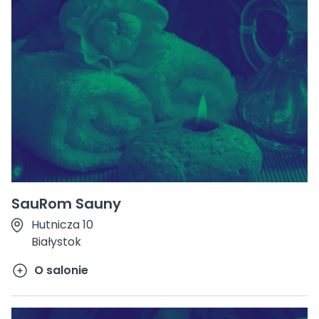
SauRom Sauny
Hutnicza 10
Białystok
O salonie