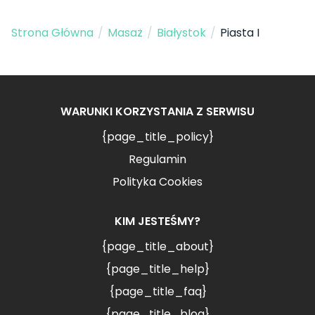
Strona Główna
/
Masaż
/
Białystok
/
Piasta I
WARUNKI KORZYSTANIA Z SERWISU
{page_title_policy}
Regulamin
Polityka Cookies
KIM JESTEŚMY?
{page_title_about}
{page_title_help}
{page_title_faq}
{page_title_blog}