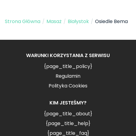
Strona Główna
/
Masaż
/
Białystok
/
Osiedle Bema
WARUNKI KORZYSTANIA Z SERWISU
{page_title_policy}
Regulamin
Polityka Cookies
KIM JESTEŚMY?
{page_title_about}
{page_title_help}
{page_title_faq}