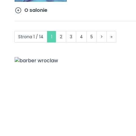
O salonie
Strona 1 / 14
1
2
3
4
5
>
»