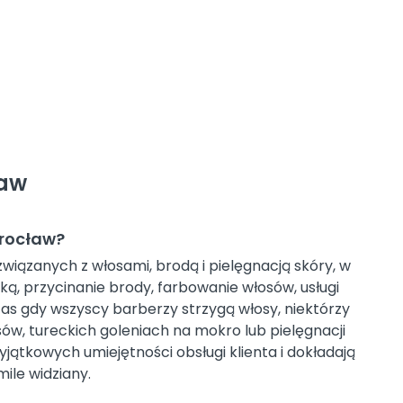
ław
Wrocław?
wiązanych z włosami, brodą i pielęgnacją skóry, w
ką, przycinanie brody, farbowanie włosów, usługi
as gdy wszyscy barberzy strzygą włosy, niektórzy
osów, tureckich goleniach na mokro lub pielęgnacji
jątkowych umiejętności obsługi klienta i dokładają
mile widziany.