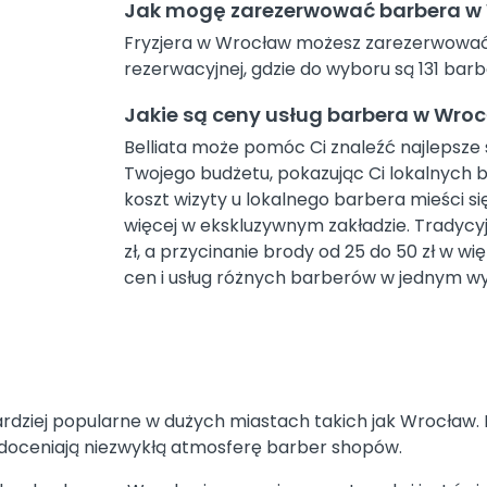
Jak mogę zarezerwować barbera w
Fryzjera w Wrocław możesz zarezerwować na
rezerwacyjnej, gdzie do wyboru są 131 bar
Jakie są ceny usług barbera w Wro
Belliata może pomóc Ci znaleźć najlepsze s
Twojego budżetu, pokazując Ci lokalnyc
koszt wizyty u lokalnego barbera mieści się
więcej w ekskluzywnym zakładzie. Tradycyjn
zł, a przycinanie brody od 25 do 50 zł w w
cen i usług różnych barberów w jednym w
rdziej popularne w dużych miastach takich jak Wrocław. M
ze doceniają niezwykłą atmosferę barber shopów.