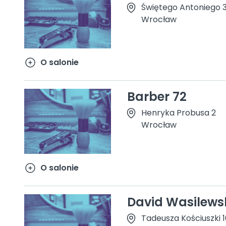
Świętego Antoniego 3
Wrocław
O salonie
Barber 72
Henryka Probusa 2
Wrocław
O salonie
David Wasilews
Tadeusza Kościuszki 1