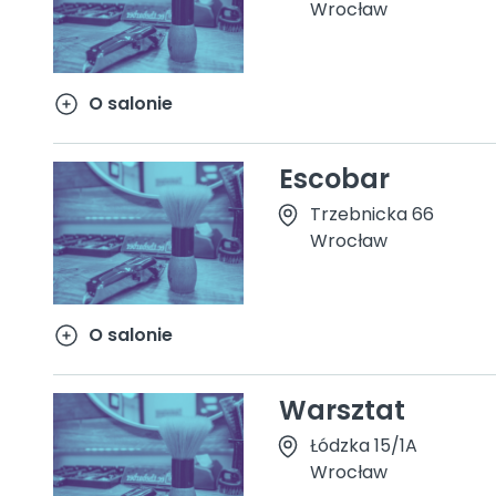
Wrocław
O salonie
Escobar
Trzebnicka 66
Wrocław
O salonie
Warsztat
Łódzka 15/1A
Wrocław