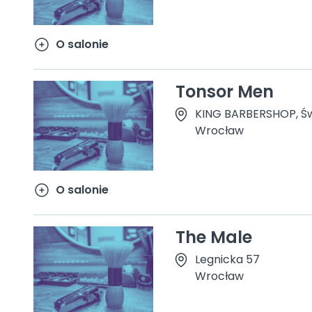
O salonie
Tonsor Men
KING BARBERSHOP, Św
Wrocław
O salonie
The Male
Legnicka 57
Wrocław