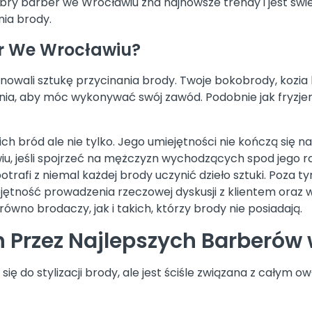
 Dobry barber we Wrocławiu zna najnowsze trendy i jest 
nia brody.
r We Wrocławiu?
nowali sztukę przycinania brody. Twoje bokobrody, kozia 
nia, aby móc wykonywać swój zawód. Podobnie jak fryzjerz
h bród ale nie tylko. Jego umiejętności nie kończą się na
jeśli spojrzeć na mężczyzn wychodzących spod jego rąk, 
rafi z niemal każdej brody uczynić dzieło sztuki. Poza t
iejętność prowadzenia rzeczowej dyskusji z klientem oraz 
wno brodaczy, jak i takich, którzy brody nie posiadają.
 Przez Najlepszych Barberów
ę do stylizacji brody, ale jest ściśle związana z całym ow