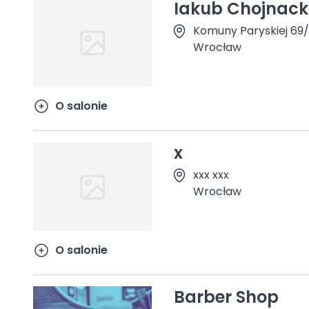
Iakub Chojnack
Komuny Paryskiej 69/
Wrocław
O salonie
x
xxx xxx
Wrocław
O salonie
Barber Shop