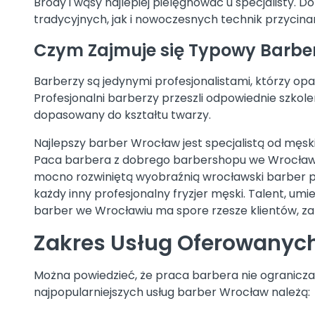
Brody i wąsy najlepiej pielęgnować u specjalisty.
tradycyjnych, jak i nowoczesnych technik przycina
Czym Zajmuje się Typowy Barbe
Barberzy są jedynymi profesjonalistami, którzy opa
Profesjonalni barberzy przeszli odpowiednie szkole
dopasowany do kształtu twarzy.
Najlepszy barber Wrocław jest specjalistą od męskic
Paca barbera z dobrego barbershopu we Wrocławiu, 
mocno rozwiniętą wyobraźnią wrocławski barber pot
każdy inny profesjonalny fryzjer męski. Talent, um
barber we Wrocławiu ma spore rzesze klientów, zaró
Zakres Usług Oferowanych
Można powiedzieć, że praca barbera nie ogranicza si
najpopularniejszych usług barber Wrocław należą: