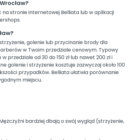
 Wrocław?
 stronie internetowej Belliata lub w aplikacji
bershops.
cław?
trzyżenie, golenie lub przycinanie brody dla
h barberów w Twoim przedziale cenowym. Typowy
 w przedziale od 30 do 150 zł lub nawet 200 zł i
e golenie i strzyżenie kosztuje zazwyczaj około 100
iększości przypadków. Belliata ułatwia porównanie
ygodnym miejscu.
ężczyźni bardziej dbają o swój wygląd (strzyżenie,