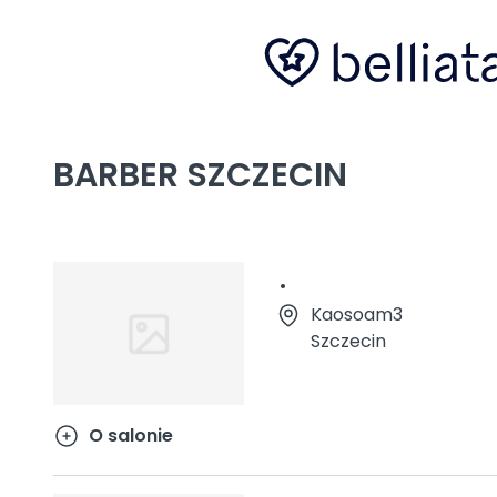
BARBER SZCZECIN
.
Kaosoam3
Szczecin
O salonie