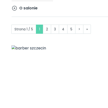
O salonie
Strona 1 / 5
1
2
3
4
5
>
»