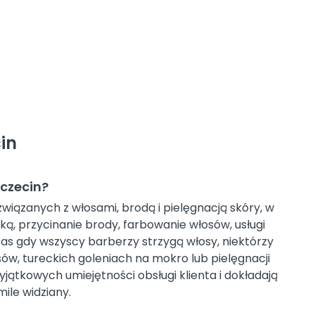
in
zczecin?
wiązanych z włosami, brodą i pielęgnacją skóry, w
ką, przycinanie brody, farbowanie włosów, usługi
as gdy wszyscy barberzy strzygą włosy, niektórzy
osów, tureckich goleniach na mokro lub pielęgnacji
jątkowych umiejętności obsługi klienta i dokładają
mile widziany.