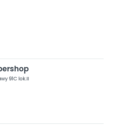
bershop
y 91C lok.II