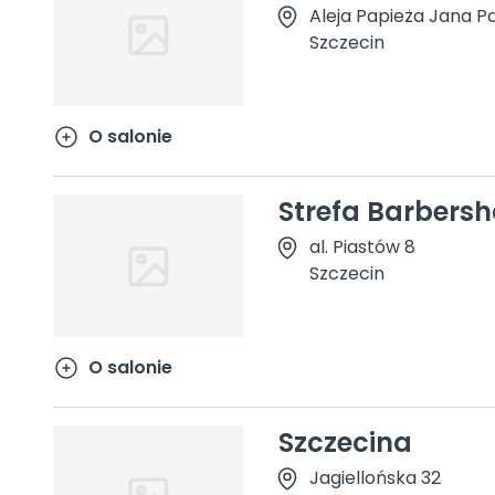
Aleja Papieża Jana Paw
Szczecin
O salonie
Strefa Barbers
al. Piastów 8
Szczecin
O salonie
Szczecina
Jagiellońska 32