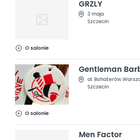
GRZLY
3 maja
Szczecin
O salonie
Gentleman Bar
al. Bohaterów Warszaw
Szczecin
O salonie
Men Factor