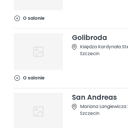
O salonie
Golibroda
Księdza Kardynała St
Szczecin
O salonie
San Andreas
Mariana Langiewicza 
Szczecin