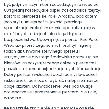
być jedynym czynnikiem decydującym o wyborze.
Uwzględnij następujące aspekty: Portfolio: Przejrzyj
portfolio piercera Psie Pole, Wrocław, pod kątem
jego stylu, umiejętności i jakości piercingu.
Specjalizacja: Niektórzy artyści specjalizują się w
określonych rodzajach piercingu Higiena i
bezpieczeństwo: Upewnij się, że piercer Psie Pole,
Wrocław przestrzega ścisłych praktyk higieny,
takich jak używanie sterylnego sprzętu i
utrzymywanie czystego środowiska pracy. Opinie
klientów: Przeczytaj recenzje online o piercerze i
poszukaj rekomendacji od znajomych. Komunikacja:
Dobry piercer wysłucha twoich pomysłów, udzieli
wskazówek i pomoże ci wybrać najlepsze miejsce i
opcje biżuterii. Doświadczenie: Weź pod uwagę
doświadczenie i przeszkolenie piercera Psie Pole,
Wrocław.
Ile kosztuje zrobienie sobie kolczyka Psie