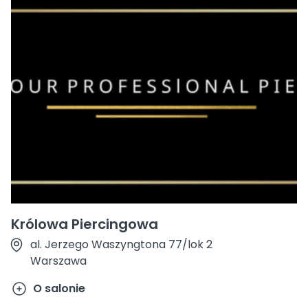
Królowa Piercingowa
al. Jerzego Waszyngtona 77/lok 2
Warszawa
O salonie