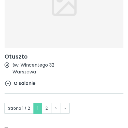
Otuszto
św. Wincentego 32
Warszawa
O salonie
Strona 1 / 2
1
2
>
»