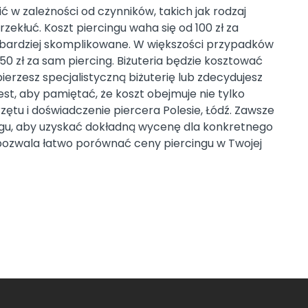
ić w zależności od czynników, takich jak rodzaj
rzekłuć. Koszt piercingu waha się od 100 zł za
za bardziej skomplikowane. W większości przypadków
50 zł za sam piercing. Biżuteria będzie kosztować
erzesz specjalistyczną biżuterię lub zdecydujesz
est, aby pamiętać, że koszt obejmuje nie tylko
zętu i doświadczenie piercera Polesie, Łódź. Zawsze
ngu, aby uzyskać dokładną wycenę dla konkretnego
a pozwala łatwo porównać ceny piercingu w Twojej