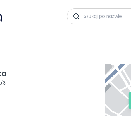
ka
2/3