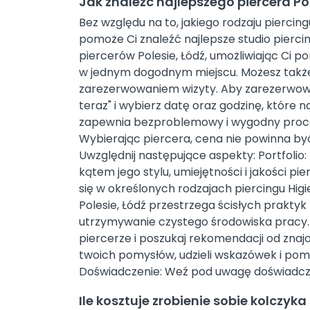
Jak znaleźć najlepszego piercera Po
Bez względu na to, jakiego rodzaju piercin
pomoże Ci znaleźć najlepsze studio piercin
piercerów Polesie, Łódź, umożliwiając Ci por
w jednym dogodnym miejscu. Możesz także
zarezerwowaniem wizyty. Aby zarezerwować 
teraz" i wybierz datę oraz godzinę, które na
zapewnia bezproblemowy i wygodny proces 
Wybierając piercera, cena nie powinna b
Uwzględnij następujące aspekty: Portfolio: P
kątem jego stylu, umiejętności i jakości pier
się w określonych rodzajach piercingu Higi
Polesie, Łódź przestrzega ścisłych praktyk 
utrzymywanie czystego środowiska pracy. O
piercerze i poszukaj rekomendacji od zna
twoich pomysłów, udzieli wskazówek i pomoż
Doświadczenie: Weź pod uwagę doświadczeni
Ile kosztuje zrobienie sobie kolczyka