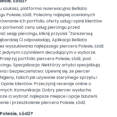
lesie, Łódź?
gu szukasz, platforma rezerwacyjna Belliata
gu Polesie, Łódź. Polecimy najlepiej ocenianych
ównanie ich portfolio, oferty usług i opinii klientów
 porównać ceny usług piercingu przed
sesję piercingu, kliknij przycisk "Zarezerwuj
jbardziej Ci odpowiadają. Aplikacja Belliata
wyszukiwania najlepszego piercera Polesie, Łódź.
yć jedynym czynnikiem decydującym o wyborze.
rzejrzyj portfolio piercera Polesie, Łódź, pod
cingu. Specjalizacja: Niektórzy artyści specjalizują
ena i bezpieczeństwo: Upewnij się, że piercer
higieny, takich jak używanie sterylnego sprzętu i
pinie klientów: Przeczytaj recenzje online o
jomych. Komunikacja: Dobry piercer wysłucha
e ci wybrać najlepsze miejsce i opcje biżuterii.
e i przeszkolenie piercera Polesie, Łódź.
 Polesie, Łódź?