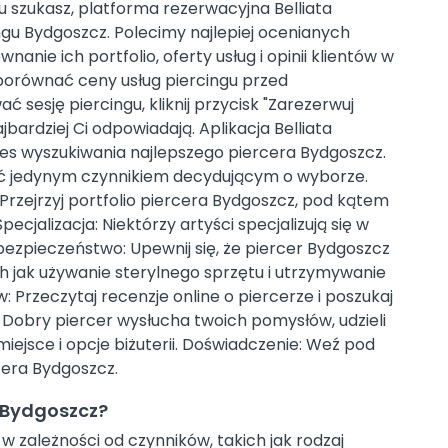
gu szukasz, platforma rezerwacyjna Belliata
ngu Bydgoszcz. Polecimy najlepiej ocenianych
anie ich portfolio, oferty usług i opinii klientów w
orównać ceny usług piercingu przed
sesję piercingu, kliknij przycisk "Zarezerwuj
jbardziej Ci odpowiadają. Aplikacja Belliata
 wyszukiwania najlepszego piercera Bydgoszcz.
yć jedynym czynnikiem decydującym o wyborze.
 Przejrzyj portfolio piercera Bydgoszcz, pod kątem
Specjalizacja: Niektórzy artyści specjalizują się w
bezpieczeństwo: Upewnij się, że piercer Bydgoszcz
ch jak używanie sterylnego sprzętu i utrzymywanie
: Przeczytaj recenzje online o piercerze i poszukaj
Dobry piercer wysłucha twoich pomysłów, udzieli
ejsce i opcje biżuterii. Doświadczenie: Weź pod
cera Bydgoszcz.
a Bydgoszcz?
w zależności od czynników, takich jak rodzaj