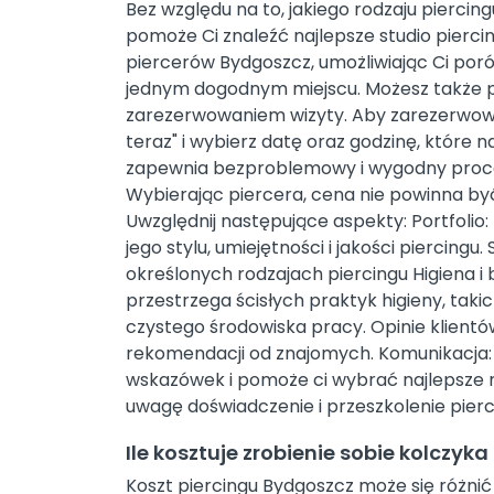
Bez względu na to, jakiego rodzaju piercin
pomoże Ci znaleźć najlepsze studio pierci
piercerów Bydgoszcz, umożliwiając Ci porówn
jednym dogodnym miejscu. Możesz także p
zarezerwowaniem wizyty. Aby zarezerwować 
teraz" i wybierz datę oraz godzinę, które na
zapewnia bezproblemowy i wygodny proces
Wybierając piercera, cena nie powinna b
Uwzględnij następujące aspekty: Portfolio:
jego stylu, umiejętności i jakości piercingu. 
określonych rodzajach piercingu Higiena i 
przestrzega ścisłych praktyk higieny, taki
czystego środowiska pracy. Opinie klientów
rekomendacji od znajomych. Komunikacja: 
wskazówek i pomoże ci wybrać najlepsze mi
uwagę doświadczenie i przeszkolenie pier
Ile kosztuje zrobienie sobie kolczyk
Koszt piercingu Bydgoszcz może się różnić 