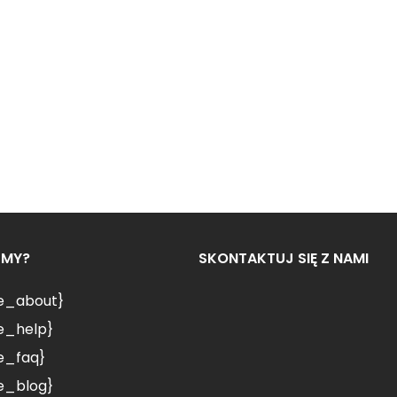
ŚMY?
SKONTAKTUJ SIĘ Z NAMI
le_about}
e_help}
e_faq}
e_blog}