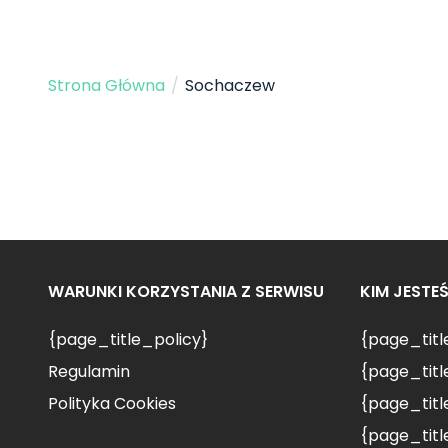
Strona Główna
/
Sochaczew
WARUNKI KORZYSTANIA Z SERWISU
KIM JESTE
{page_title_policy}
{page_tit
Regulamin
{page_titl
Polityka Cookies
{page_titl
{page_titl