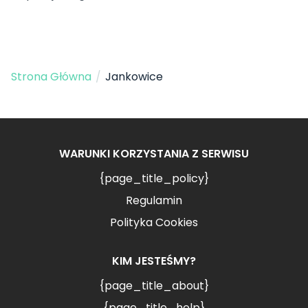
Strona Główna
/
Jankowice
WARUNKI KORZYSTANIA Z SERWISU
{page_title_policy}
Regulamin
Polityka Cookies
KIM JESTEŚMY?
{page_title_about}
{page_title_help}