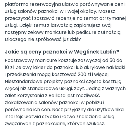
platforma rezerwacyjna ułatwia porównywanie cen i
usług salonów paznokci w Twojej okolicy. Możesz
przeczytać i zostawić recenzje na temat otrzymanej
usługi. Dzięki temu z łatwością zaplanujesz swój
następny żelowy manicure lub pedicure z ufnością.
Dlaczego nie spróbować już dziś?
Jakie są ceny paznokci w Węglinek Lublin?
Podstawowy manicure kosztuje zazwyczaj od 50 do
10 zł. Żelowy lakier do paznokci lub akrylowe nakładki
i przedłużenia mogą kosztować 200 zł i więcej.
Niestandardowe projekty paznokci często kosztują
więcej niż standardowe usługi, zbyt. Jedną z ważnych
zalet korzystania z Belliata jest możliwość
zlokalizowania salonów paznokci w pobliżu i
porównania ich cen. Nasz przyjazny dla użytkownika
interfejs ułatwia szybkie i łatwe znalezienie usług
związanych z paznokciami, których szukasz.