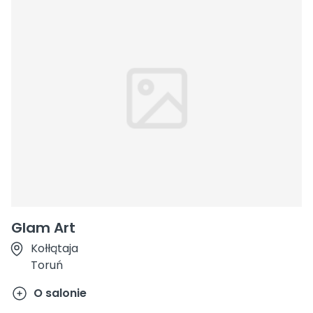
Glam Art
Kołłątaja
Toruń
O salonie