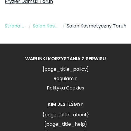
Fryzjer Damski Toruń
Strona Główna
/
Salon Kosmetyczny
/
Salon Kosmetyczny Toruń
WARUNKI KORZYSTANIA Z SERWISU
{page_title_policy}
Regulamin
Polityka Cookies
KIM JESTEŚMY?
{page_title_about}
{page_title_help}