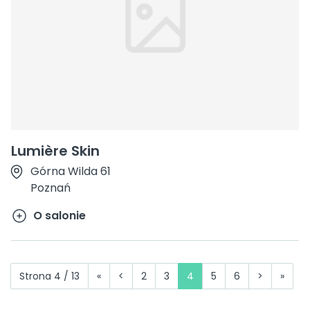
Lumière Skin
Górna Wilda 61
Poznań
O salonie
Strona 4 / 13
«
<
2
3
4
5
6
>
»