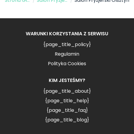
Strona Główna
/
Salon Fryzjerski
/
Salon Fryzjerski Olsztyn
WARUNKI KORZYSTANIA Z SERWISU
{page_title_policy}
Regulamin
Polityka Cookies
KIM JESTEŚMY?
{page_title_about}
{page_title_help}
{page_title_faq}
{page_title_blog}