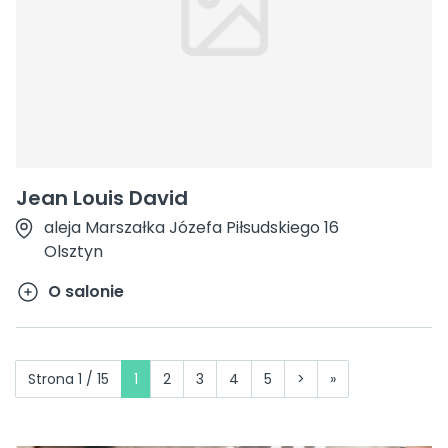
Jean Louis David
aleja Marszałka Józefa Piłsudskiego 16
Olsztyn
O salonie
Strona 1 / 15
1
2
3
4
5
>
»